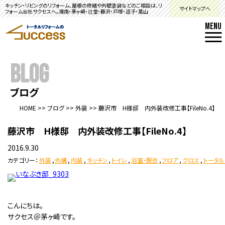
キッチン・リビングのリフォーム、屋根の修繕や外壁塗装などのご相談は、リ
サイトマップへ
フォーム会社サクセスへ。湘南・茅ヶ崎・辻堂・藤沢・戸塚・逗子・葉山
MENU
BLOG
ブログ
HOME
>>
ブログ
>>
外装
>>
藤沢市 H様邸 内外装改修工事【FileNo.4】
藤沢市 H様邸 内外装改修工事【FileNo.4】
2016.9.30
カテゴリー：
外装
,
外構
,
内装
,
キッチン
,
トイレ
,
浴室・脱衣
,
フロア
,
クロス
,
トータル
こんにちは。
サクセス＠茅ヶ崎です。