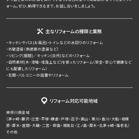
ォーム。ぜひ、納得できるまで、お話し合いをしましょう。
主なリフォームの種類と業務
・キッチンやバス(お風呂)・トイレなどの水回りのリフォーム
・外壁塗装（熱遮断の塗装など）
・リビング(居間)／キッチン(台所)などのリフォーム
・自然素材(木・漆喰・珪藻土など)を使ったリフォーム（安全・安心で健康など
にも配慮したリフォーム）
・玄関・バルコニーの設置やリフォーム
リフォーム対応可能地域
神奈川県全域
（茅ヶ崎・藤沢・辻堂・平塚・鎌倉・戸塚・逗子・葉山・ 寒川・香川・大船・相模
原・厚木・座間・大磯・二宮・ 柳島・湘南台・江ノ島・厚木・北茅ヶ崎・海老名）
その他