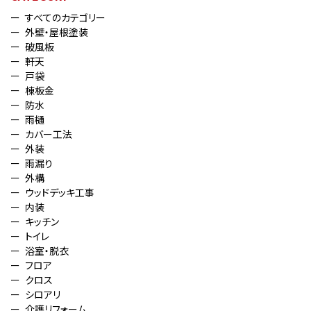
すべてのカテゴリー
外壁・屋根塗装
破風板
軒天
戸袋
棟板金
防水
雨樋
カバー工法
外装
雨漏り
外構
ウッドデッキ工事
内装
キッチン
トイレ
浴室・脱衣
フロア
クロス
シロアリ
介護リフォーム