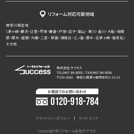
リフォーム対応可能地域
神奈川県全域
（茅ヶ崎・藤沢・辻堂・平塚・鎌倉・戸塚・逗子・葉山・ 寒川・香川・大船・相模
原・厚木・座間・大磯・二宮・ 柳島・湘南台・江ノ島・厚木・北茅ヶ崎・海老名）
その他
株式会社 サクセス
TEL0467-84-8095／FAX0467-84-8096
〒253-0042 神奈川県茅ヶ崎市本村3-20-23
お電話でのお問い合わせ
0120-918-784
プライバシーポリシー
サイトマップ
copyright©リフォーム会社サクセス