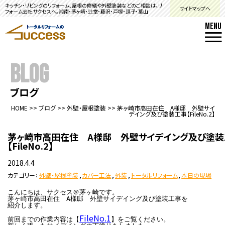
キッチン・リビングのリフォーム、屋根の修繕や外壁塗装などのご相談は、リ
サイトマップへ
フォーム会社サクセスへ。湘南・茅ヶ崎・辻堂・藤沢・戸塚・逗子・葉山
MENU
BLOG
ブログ
HOME
>>
ブログ
>>
外壁・屋根塗装
>>
茅ヶ崎市高田在住 A様邸 外壁サイ
デイング及び塗装工事【FileNo.2】
茅ヶ崎市高田在住 A様邸 外壁サイデイング及び塗装
【FileNo.2】
2018.4.4
カテゴリー：
外壁・屋根塗装
,
カバー工法
,
外装
,
トータルリフォーム
,
本日の現場
こんにちは、サクセス＠茅ヶ崎です。

茅ヶ崎市高田在住　A様邸　外壁サイデイング及び塗装工事を

紹介します。

FileNo.1
前回までの作業内容は【
】をご覧ください。
