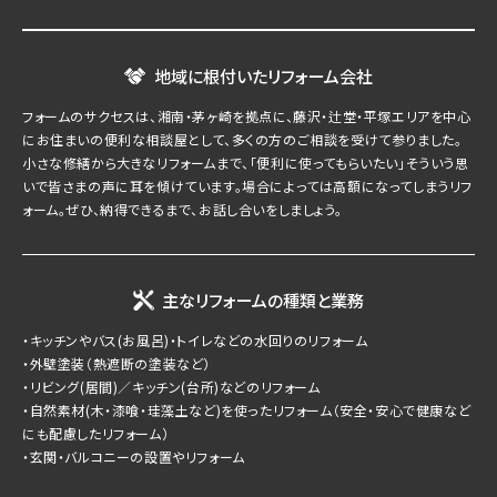
地域に根付いたリフォーム会社
フォームのサクセスは、湘南・茅ヶ崎を拠点に、藤沢・辻堂・平塚エリアを中心
にお住まいの便利な相談屋として、多くの方のご相談を受けて参りました。
小さな修繕から大きなリフォームまで、「便利に使ってもらいたい」そういう思
いで皆さまの声に耳を傾けています。場合によっては高額になってしまうリフ
ォーム。ぜひ、納得できるまで、お話し合いをしましょう。
主なリフォームの種類と業務
・キッチンやバス(お風呂)・トイレなどの水回りのリフォーム
・外壁塗装（熱遮断の塗装など）
・リビング(居間)／キッチン(台所)などのリフォーム
・自然素材(木・漆喰・珪藻土など)を使ったリフォーム（安全・安心で健康など
にも配慮したリフォーム）
・玄関・バルコニーの設置やリフォーム