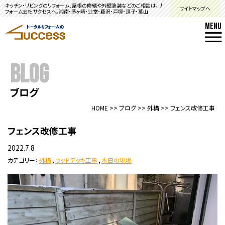
キッチン・リビングのリフォーム、屋根の修繕や外壁塗装などのご相談は、リ
サイトマップへ
フォーム会社サクセスへ。湘南・茅ヶ崎・辻堂・藤沢・戸塚・逗子・葉山
MENU
BLOG
ブログ
HOME
>>
ブログ
>>
外構
>>
フェンス改修工事
フェンス改修工事
2022.7.8
カテゴリー：
外構
,
ウッドデッキ工事
,
本日の現場