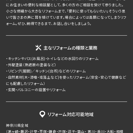
にお住まいの便利な相談屋として、多くの方のご相談を受けて参りました。
小さな修繕から大きなリフォームまで、「便利に使ってもらいたい」そういう思
いで皆さまの声に耳を傾けています。場合によっては高額になってしまうリフ
ォーム。ぜひ、納得できるまで、お話し合いをしましょう。
主なリフォームの種類と業務
・キッチンやバス(お風呂)・トイレなどの水回りのリフォーム
・外壁塗装（熱遮断の塗装など）
・リビング(居間)／キッチン(台所)などのリフォーム
・自然素材(木・漆喰・珪藻土など)を使ったリフォーム（安全・安心で健康など
にも配慮したリフォーム）
・玄関・バルコニーの設置やリフォーム
リフォーム対応可能地域
神奈川県全域
（茅ヶ崎・藤沢・辻堂・平塚・鎌倉・戸塚・逗子・葉山・ 寒川・香川・大船・相模